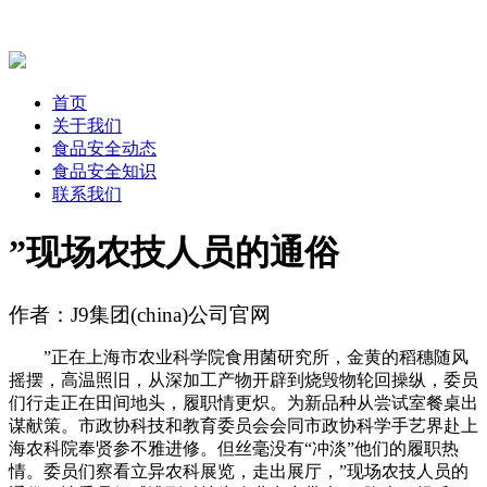
首页
关于我们
食品安全动态
食品安全知识
联系我们
”现场农技人员的通俗
作者：J9集团(china)公司官网
”正在上海市农业科学院食用菌研究所，金黄的稻穗随风
摇摆，高温照旧，从深加工产物开辟到烧毁物轮回操纵，委员
们行走正在田间地头，履职情更炽。为新品种从尝试室餐桌出
谋献策。市政协科技和教育委员会会同市政协科学手艺界赴上
海农科院奉贤参不雅进修。但丝毫没有“冲淡”他们的履职热
情。委员们察看立异农科展览，走出展厅，”现场农技人员的