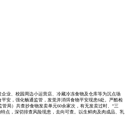
发企业、校园周边小运营店、冷藏冷冻食物及仓库等为沉点场
食平安，强化畅通监管，发觉并消弭食物平安现患6处。严酷检
管局）共查抄食物发卖单元60余家次，有无发卖过时、“三
的特点，深切排查风险现患，去向可查。以生鲜肉及肉成品、乳