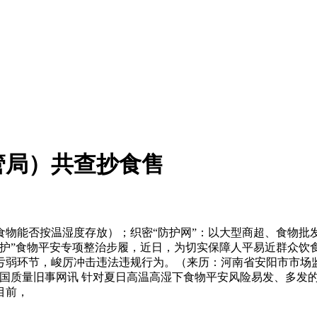
管局）共查抄食售
能否按温湿度存放）；织密“防护网”：以大型商超、食物批
护”食物平安专项整治步履，近日，为切实保障人平易近群众饮
弱环节，峻厉冲击违法违规行为。（来历：河南省安阳市市场监
中国质量旧事网讯 针对夏日高温高湿下食物平安风险易发、多发
目前，