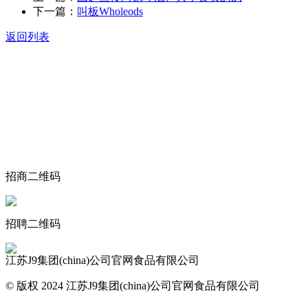
下一篇：
叫板Wholeods
返回列表
关于我们
食品安全动态
食品安全知识
联系我们
招商二维码
招聘二维码
江苏J9集团(china)公司官网食品有限公司
© 版权 2024 江苏J9集团(china)公司官网食品有限公司