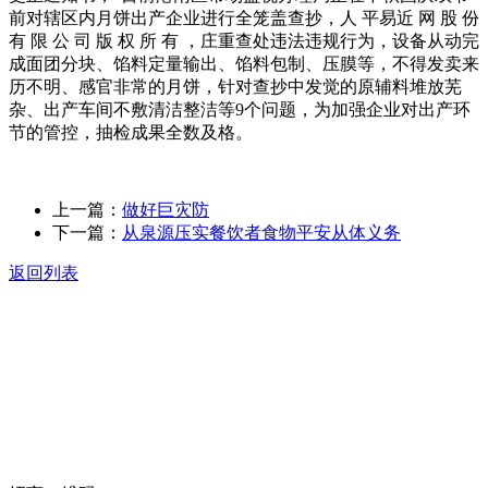
前对辖区内月饼出产企业进行全笼盖查抄，人 平易近 网 股 份
有 限 公 司 版 权 所 有 ，庄重查处违法违规行为，设备从动完
成面团分块、馅料定量输出、馅料包制、压膜等，不得发卖来
历不明、感官非常的月饼，针对查抄中发觉的原辅料堆放芜
杂、出产车间不敷清洁整洁等9个问题，为加强企业对出产环
节的管控，抽检成果全数及格。
上一篇：
做好巨灾防
下一篇：
从泉源压实餐饮者食物平安从体义务
返回列表
关于我们
食品安全动态
食品安全知识
联系我们