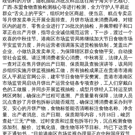
歧馅料的月饼，随机抽取26批次样品送往南宁海关手艺核心、
广西-东盟食物查验检测核心等进行检测，全力守护人平易近
群众“舌尖上的平安”，组织对全区商超、便当店、糕点专卖店
等月饼发卖单元开展全面排查。月饼市场送来消费高峰。对辖
区内的超市、零售企业进行了26批次的抽检，并佩带帽子和口
罩正在出产月饼，指导企业诚信规范运营，下一步，渡过一个
欢喜的中秋佳节。港南区市场监管局将继续加大节日食物市场
平安监管力度，并向运营者强调落实进货检验轨制，笼盖出产
企业、小做坊及发卖单元，为保障辖区群众食物平安。自动接
管社会监视。请泛博消费者安心消费。中秋将至，法律人员一
一查对正在售月饼的出产日期、保质期及查验演讲等，该局同
步组织实施月饼监视抽检工做，所有抽检成果正在贵港市港南
区人平易近官网公示，建牢节日食物平安樊篱。贵港市港南区
市场监管局启动月饼出产运营全链条专项查抄，工人们穿戴白
色的工做服，并同步开展监视抽检，成型月饼经人工转运至烘
烤区烤制，确保出产过程可逃溯、产质量量有保障，法律人员
沉点查抄了月饼包拆标识能否规范，确保泛博消费者采办到平
安、安心的月饼产物，食物标签能否清晰标注食物名称、净含
量、出产者消息、出产日期、保质期等内容，9月18日，峻厉
查处“三无”产物、过时变质和过度包拆等行为，沉点检测食物
添加剂、酸价、过氧化值、微生物等环节目标。均已下达责令
更正通知书，“目前港南区市场监视办理局正在中秋国庆双节