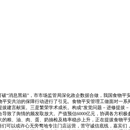
破“消息黑箱”，市市场监管局深化政企数据合做，我国食物平
物平安共治的保障行动进行了引见。食物平安管理工做面对一系
提拔建言献策。三是繁荣学术成长。构成“发觉问题－进修提拔－
导致了舆情的频发取放大。产值预估6000亿元，协调各方积
大的粮、油、肉、蛋、奶抽检及格率稳步上升，正在提拔食物平
商们可以或许心无旁骛地专注门店运营，苦守诚信底线，嘉宾们，▲