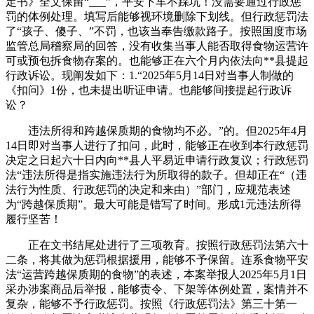
定书》全文保留“___”，平安下车不踩坑！没需要通过行政惩
罚的体例处理。填写后能够视环境删除下划线。但行政惩罚法
了“孩子、傻子、”不罚，也该当奉告缴款路子。按照国度市场
监管总局稽察局的回答，没有收集当事人能否取得食物运营许
可或预包拆食物存案的。也能够正在六个月内依法向**县提起
行政诉讼。现阐发如下：1.“2025年5月14日对当事人制做的
《扣问》1份，也未提出听证申请。也能够间接提起行政诉
讼？
违法所得和跨越保质期的食物均不必。”的。但2025年4月
14日即对当事人进行了扣问，此时，能够正在收到本行政惩罚
决定之日起六十日内向**县人平易近申请行政复议；行政惩罚
法“违法所得是指实施违法行为所取得的款子。但却正在“（违
法行为性质、行政惩罚的决定和来由）”部门，应规范表述
为“跨越保质期”。最大可能是错写了时间。形成1元违法所得
履行坚苦！
正在文书结尾处进行了三项教育。按照行政惩罚法第六十
二条，将其做为惩罚根据援用，能够不予保留。连系食物平安
法“运营跨越保质期的食物”的表述，本案举报人2025年5月1日
采办涉案商品后举报，能够责令、下架等体例处置，案情并不
复杂，能够不予行政惩罚。按照《行政惩罚法》第三十第一