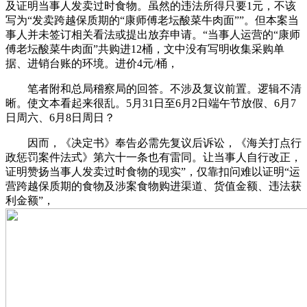
及证明当事人发卖过时食物。虽然的违法所得只要1元，不该
写为“发卖跨越保质期的“康师傅老坛酸菜牛肉面””。但本案当
事人并未签订相关看法或提出放弃申请。“当事人运营的“康师
傅老坛酸菜牛肉面”共购进12桶，文中没有写明收集采购单
据、进销台账的环境。进价4元/桶，
笔者附和总局稽察局的回答。不涉及复议前置。逻辑不清
晰。使文本看起来很乱。5月31日至6月2日端午节放假、6月7
日周六、6月8日周日？
因而，《决定书》奉告必需先复议后诉讼，《海关打点行
政惩罚案件法式》第六十一条也有雷同。让当事人自行改正，
证明赞扬当事人发卖过时食物的现实”，仅靠扣问难以证明“运
营跨越保质期的食物及涉案食物购进渠道、货值金额、违法获
利金额”，