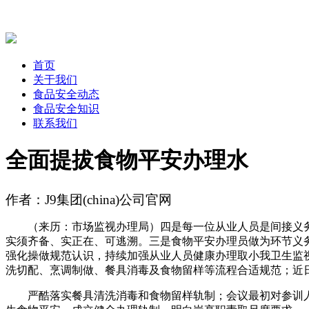
首页
关于我们
食品安全动态
食品安全知识
联系我们
全面提拔食物平安办理水
作者：J9集团(china)公司官网
（来历：市场监视办理局）四是每一位从业人员是间接义务
实须齐备、实正在、可逃溯。三是食物平安办理员做为环节义
强化操做规范认识，持续加强从业人员健康办理取小我卫生监
洗切配、烹调制做、餐具消毒及食物留样等流程合适规范；近
严酷落实餐具清洗消毒和食物留样轨制；会议最初对参训人