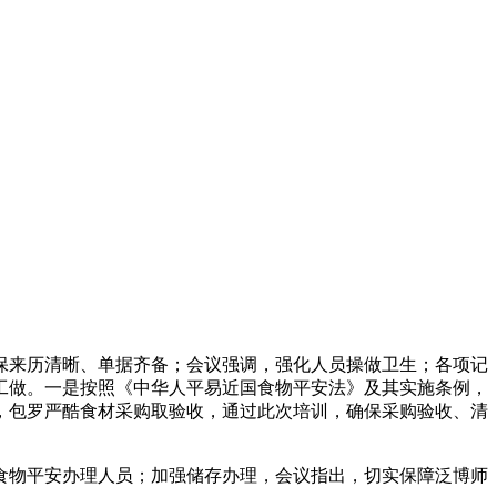
来历清晰、单据齐备；会议强调，强化人员操做卫生；各项记
工做。一是按照《中华人平易近国食物平安法》及其实施条例，
，包罗严酷食材采购取验收，通过此次培训，确保采购验收、清
物平安办理人员；加强储存办理，会议指出，切实保障泛博师