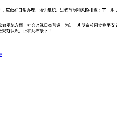
，应做好日常办理、培训组织、过程节制和风险排查；下一步
做规范方面，社会监视日益普遍。为进一步明白校园食物平安义
做规范认识。正在此布景下！
较