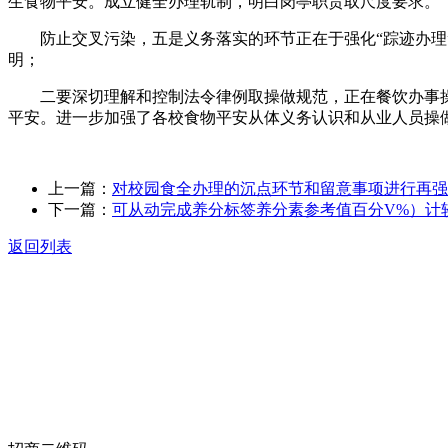
生食物平安。成立健全办理轨制，明白岗亭职责取尺度要求。
防止交叉污染，五是义务落实的环节正在于强化“踪迹办理”
明；
二要深切理解和控制法令律例取操做规范，正在餐饮办事操
平安。进一步加强了各校食物平安从体义务认识和从业人员操
上一篇：
对校园食全办理的沉点环节和留意事项进行再强
下一篇：
可从动完成养分标签养分素参考值百分V%）计
返回列表
关于我们
食品安全动态
食品安全知识
联系我们