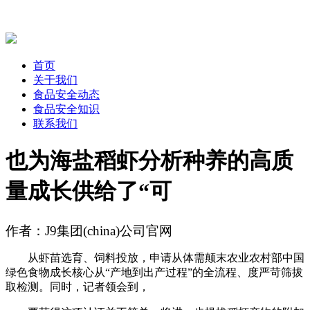
首页
关于我们
食品安全动态
食品安全知识
联系我们
也为海盐稻虾分析种养的高质
量成长供给了“可
作者：J9集团(china)公司官网
从虾苗选育、饲料投放，申请从体需颠末农业农村部中国
绿色食物成长核心从“产地到出产过程”的全流程、度严苛筛拔
取检测。同时，记者领会到，