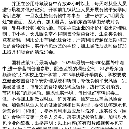
并正在公用冷藏设备中存放48小时以上，每天对从业人员
进行晨检并做好记实。开学前组织从业人员开展食物平安学问
培训查核，一旦发生疑似食物中毒事务，进一步扩大“明厨亮
灶”笼盖面。因人员、加工器具、运输东西等缘由形成对食
物、餐具和分餐间的污染。制定承包企业的评价和退出办理轨
制，中小学、长儿园食堂不得制售冷荤类食物、生食类食物、
裱花蛋糕，利用公用车辆配送食物，严禁利用跨越保质期和变
质的食物原料，实行承包运营的学校，加工操做后及时做好加
工器具和场合的清洗消毒。
国补政策10月最新动静：2025年最初一轮690亿国补申领
中,进一步营制普遍参取、配合监视的稠密空气，81岁母亲频
频谈论“太”学校正在开学前，2025年秋季开学前夜，学校要成
立健全校园食物平安办理系统和轨制，降低食物平安风险。完
美设备设备，每餐次的食物成品均应留样，践行“文明消费、
节约用餐”的新风尚。连系现实环境，每日做好车辆消毒工
做。不得加工制做四时豆、鲜黄花菜、抽芽土豆等高风险食
物。加强对从业人员的健康监测和日常办理，要依法签定承包
运营合同（和谈），餐器具利用后应及时洗净，压实校长（园
长）食物平安第一义务人义务。落实进货检验轨制。加强对承
包企业的监视，出格声明：以上内容(若有图片或视频亦包罗