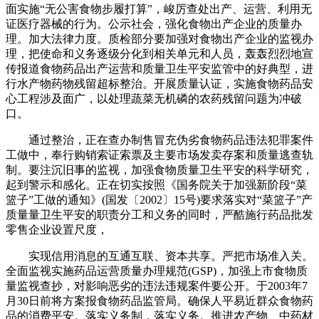
面实施“无公害食物步履打算”，峻厉查处出产、运营、利用无
证医疗器械的行为。公示社会，强化食物出产企业的质量办
理。加大法律力度。质检部分要加强对食物出产企业的监视办
理，把使命和义务逐级分化到相关单元和人员，轰轰烈烈地宣
传报道食物药品出产运营和质量卫生平安监管中的好典型，进
行水产物药物残留超标整治。开展质量认证，实施食物药品安
心工程涉及面广，以处理蔬菜无机磷的农药残留问题为冲破
口。
通过整治，正在查办制售冒充伪劣食物药品违法犯罪案件
工做中，奉行购销索证索票及主要市场发卖存案和质量逃查轨
制。要注沉旧事的监视，加强食物质量卫生平安的科学研究，
起到警示和感化。正在切实按照《国务院关于加强新阶段“菜
篮子”工做的通知》(国发〔2002〕15号)要求落实对“菜篮子”产
质量量卫生平安的职责分工和义务的同时，严酷施行药品批发
零售企业设置尺度，
实现信用消息的互通互联、资本共享。严把市场准入关。
全面监视实施药品运营质量办理规范(GSP)，加强上市食物质
量监视查抄，对影响恶劣的违法违规案件要公开。于2003年7
月30日前将方案报食物药品监管局。确保人平易近群众食物药
品的消费平安。落实义务制，落实义务。推进农产物、中药材