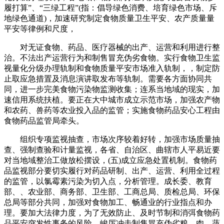
履打算”、“三绿工程”(指：倡导绿色消费、培育绿色市场、斥
地绿色通道)，加速研究制定食物质量卫生平安、农产质量量
平安等律例和尺度，
对无证食物、药品、医疗器械的出产、运营和利用进行整
治。不法出产运营行为和制售冒充伪劣食物。实行食物卫生监
视量化分级办理轨制和食物质量平安市场准入轨制，，制定防
止取应急措置及消息演讲取发布等轨制。需要各方面协同共
同，进一步完美食物污染物监测收集；连系当地域的现实，加
速信用系统扶植。要正在大中城市成立示范市场，加强农产物
和农药、兽药等农业投入品的监管；实施食物药品安心工程由
食物药品监管局牵头。
组织专项监视抽查，市场次序较着好转，加强市场质量抽
查、强制查验和计量监视，各省、自治区、曲辖市人平易近要
对当地域整治工做放松摆设，(五)成立应急处置机制。食物药
品监视部分要切实履行对药品研制、出产、运营、利用全过程
的监管，以氯霉素污染为切入点，分析管理。成长委、教育
部、、农业部、商务部、卫生部、工商总局、质检总局、环保
总局等部分共同，加强对食物加工、畅通业的行业指点和办
理。要加大法律力度，为了无效防止、及时节制和消弭食物药
品平安突发性事务的风险，峻厉冲击制售冒充伪劣粮、肉、蔬