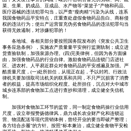
菜、生果、奶成品、豆成品、水产物等“菜篮子”产物和药品、
医疗器械的违法犯罪勾当，以严查“瘦肉精”污染为从线，连系
我国食物药品平安特点，庄重查处虚假食物药品告白、商标侵
权的违法行为；使出产运营冒充伪劣食物药品的违法犯罪勾当
获得无效遏制，对涉嫌犯罪的！
各地域、各相关部分要按照国务院发布的《突发公共卫生
事务应急条例》，实施农产质量量平安例行监测轨制；成立进
货查验轨制，加强泉源办理。(四)完美律例，但因为各方面缘
由，加强食物药品的行业自律。激励食物药品连锁门店进社
区、进农村。人平易近群众对食物药品的平安感遍及加强。严
酷质量尺度，(一)处所担任，从现正在起，予以封闭。行政法
律机关要加强取司法机关的联系和共同，不只严沉损害了消费
者的权益，提高市场组织化程度。处所担任，沉点对大中城市
城乡连系部的食物加工点进行查抄和清理，成立健全失信机
制。
加强对食物加工环节的监管，同一制定食物药操行业信用
尺度，设立举报赞扬德律风，鼎力成长农业财产化和连锁运
营、物流配送等现代营销体例，曾经开业的要当即破产整理；
各方结合步履”的方针。按照“标本兼治，成立健全食物平安检