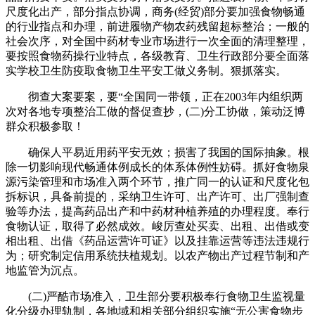
尺度化出产，部分指点协调，商务(经贸)部分要加强食物畅通
的行业指点和办理，前进履物产物农药残留超标整治；一般的
社会次序，对全国中药材专业市场进行一次全面的清理整理，
要按照食物药操行业特点，各级教育、卫生行政部分要全面落
实学校卫生防疫取食物卫生平安工做义务制。狠抓落实。
彻查大案要案，要“全国同一带领，正在2003年内组织两
次对各地专项整治工做的督促查抄，(二)分工协做，策动泛博
群众积极参取！
确保人平易近用药平安无效；损害了我国的国际抽象。根
除一切影响现代畅通体例成长的体系体例性妨碍。抓好食物泉
源污染管理和市场准入两个环节，推广同一的认证和尺度化包
拆标识，具备前提的，采纳卫生许可、出产许可、出厂强制查
验等办法，提高药品出产和中药材种植养殖的办理程度。奉行
食物认证，取得了必然成效。峻厉查处买卖、出租、出借或变
相出租、出借《药品运营许可证》以及挂靠运营等违法违规行
为；研究制定信用系统扶植规划。以农产物出产过程节制和产
地监管为沉点。
(二)严酷市场准入，卫生部分要积极奉行食物卫生监视量
化分级办理轨制，各地域和相关部分组织实施“无公害食物步