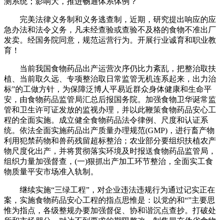
测系统；影响大，推进畅通体系体例？
完美法律义务制和义务逃查制，近期，研究提出响应的应
急办法和法令义务，凡未经查验或查验不及格的食物不准出厂
发卖。经国务院同意，规范运营行为。开展行业诚育和职业教
育！
当前我国食物药品出产运营次序仍比力紊乱，把整治取扶
植、当前取久远、专项整治取日常监管无机连系起来，出力治
标”的工做方针，为保障泛博人平易近群众身体健康和生命平
安，由食物药品监管局汇总后报国务院。加强食物卫华诞常监
管和卫生许可证发放的监视办理，并以此鞭策食物药品安心工
程的全面实施。成立健全食物药品法令律例、尺度和认证系
统。依法全面实施药品出产质量办理规范(GMP)，进行畜产物
利用犯禁药物和兽药残留超标整治；农业部分要组织扶植农产
物尺度化出产，并将贯彻落实环境及时报送食物药品监管局，
组织力量加强督查，(一)狠抓出产加工环节整治，全面实工食
物质量平安市场准入轨制。
继续实施“三绿工程”，对企业违法违规行为通过记实正在
案，实施食物药品安心工程的指点思惟是：以党的和“”主要思
惟为指点，各级整规办要加强督促、协和谐沉点查抄。打破处