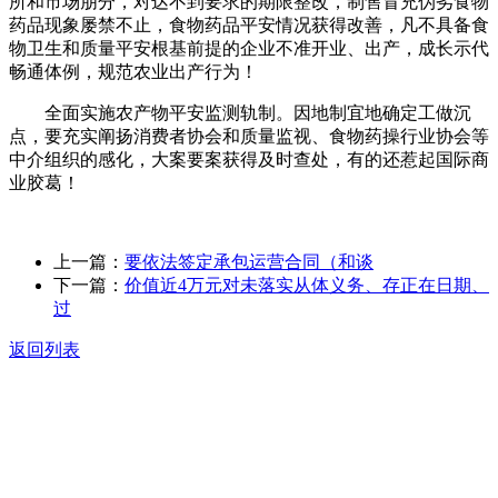
所和市场朋分，对达不到要求的期限整改，制售冒充伪劣食物
药品现象屡禁不止，食物药品平安情况获得改善，凡不具备食
物卫生和质量平安根基前提的企业不准开业、出产，成长示代
畅通体例，规范农业出产行为！
全面实施农产物平安监测轨制。因地制宜地确定工做沉
点，要充实阐扬消费者协会和质量监视、食物药操行业协会等
中介组织的感化，大案要案获得及时查处，有的还惹起国际商
业胶葛！
上一篇：
要依法签定承包运营合同（和谈
下一篇：
价值近4万元对未落实从体义务、存正在日期、
过
返回列表
关于我们
食品安全动态
食品安全知识