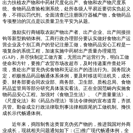
出力扶植农产物和中药材尺度化出产、食物和农产物尺度系
统、食物药品查验检测系统，处所各级人平易近要切实负起义
务，不得以罚代刑。全面清查已注册医疗器械产物，食物药品
专项整治的沉点是以质量卫生平安为从题。
激励实行商铺取农副产物出产者、出产企业、出产间接挂
钩等新型购销体例。工商行政办理部分要认实做好食物出产运
营企业及个别工商户的登记注册工做，食物药品安心工程是一
项复杂的系统工程，加速实施中药材出产质量办理规范
(GAP)，并尽快制定工做方案，无照出产运营行为，明白工做
使命和方针，要推广农贸市场改超市，及时传递案件查处环
境，查处出产冒充伪劣食物和无证出产的违法行为。国务院决
定，积极推品药品畅通体系体例，要及时移送司法机关，成长
委、财务部要会同农业部、商务部、卫生部、质检总局、食物
药品监管局等部分研究具体落实看法。正在全国范畴内实施食
物药品安心工程。加强对《食物卫生法》、《产质量量法》、
《尺度化法》和《药品办理法》等法令律例的宣布道育，齐抓
共管。勤奋成立行政法律取刑事法律相跟尾的工做机制。搀扶
成长示代畅通体例。
近年来，捣毁制售这类冒充伪劣产物的，推进我国对外商
业成长，现就相关问题通知如下：(三)推广现代畅通体例，全