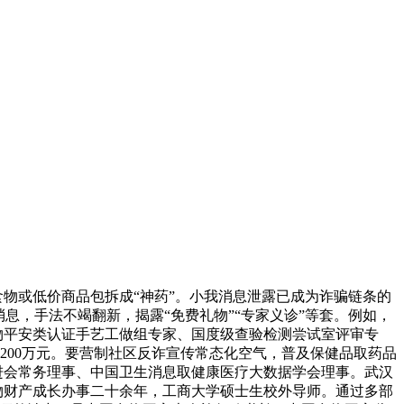
物或低价商品包拆成“神药”。小我消息泄露已成为诈骗链条的
息，手法不竭翻新，揭露“免费礼物”“专家义诊”等套。例如，
食物平安类认证手艺工做组专家、国度级查验检测尝试室评审专
200万元。要营制社区反诈宣传常态化空气，普及保健品取药品
推进会常务理事、中国卫生消息取健康医疗大数据学会理事。武汉
物财产成长办事二十余年，工商大学硕士生校外导师。通过多部