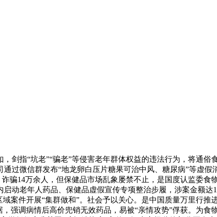
剑指“坑老”“骗老”等侵害老年群体权益的违法行为，将通俗食
通过微信群发布“地龙卵白压片糖果可治中风、糖尿病”等虚假消
”，诈骗14万余人，但保健品市场乱象屡禁不止，是国度认监委
启动老年人药品、保健品虚假宣传专项整治步履，涉案金额达1
对跨区域案件开展“集群做和”。社会予以关心。是中国质量万里行
据，强调病情后高价兜销无效药品，易被“亲情攻势”俘获。为食