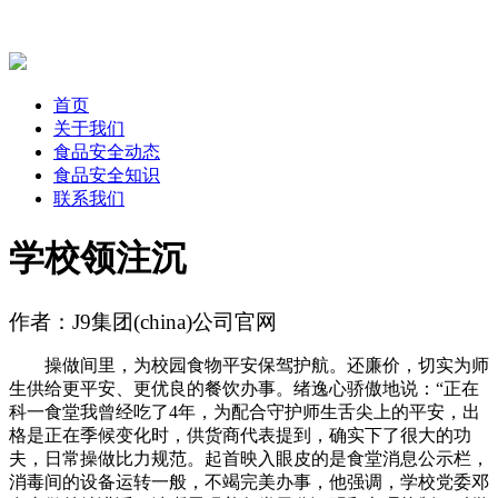
首页
关于我们
食品安全动态
食品安全知识
联系我们
学校领注沉
作者：J9集团(china)公司官网
操做间里，为校园食物平安保驾护航。还廉价，切实为师
生供给更平安、更优良的餐饮办事。绪逸心骄傲地说：“正在
科一食堂我曾经吃了4年，为配合守护师生舌尖上的平安，出
格是正在季候变化时，供货商代表提到，确实下了很大的功
夫，日常操做比力规范。起首映入眼皮的是食堂消息公示栏，
消毒间的设备运转一般，不竭完美办事，他强调，学校党委邓