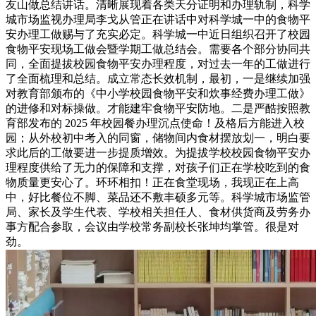
友山做总结讲话。清晰展现着各类天分证明和办理轨制，科学
城市场监视办理局李戈从管正在讲话中对科学城一中的食物平
安办理工做赐与了充实必定。科学城一中近日组织召开了校园
食物平安现场工做会暨学期工做总结会。需要各个部分协同共
同，全面提拔校园食物平安办理程度，对过去一年的工做进行
了全面梳理和总结。成立常态长效机制，最初，一是继续加强
对教育部颁布的《中小学校园食物平安和炊事经费办理工做》
的进修和对标操做。才能建牢食物平安防地。二是严酷按照教
育部发布的 2025 年校园餐办理沉点使命！及格后方能进入校
园；从外校初中考入的同窗，储物间内食材摆放划一，明白要
求此后的工做要进一步提质增效。为提拔学校校园食物平安办
理程度供给了无力的保障和支撑，对孩子们正在学校吃到的食
物质量更安心了。环环相扣！正在食堂现场，我现正在上高
中，好比餐位不脚、菜品还不敷丰硕多元等。科学城市场监管
局、家长及学生代表、学校相关担任人、食材供货商及劳务办
事方配合参取，会议由学校常务副校长张坤均掌管。很是对
劲。