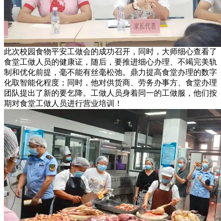
此次校园食物平安工做会的成功召开，同时，大师细心查看了
食堂工做人员的健康证，随后，要推进细心办理、不竭完美轨
制和优化前提，毫不能有丝毫松弛。鼎力提高食堂办理的数字
化取智能化程度；同时，他对供货商、劳务办事方、食堂办理
团队提出了新的要乞降。工做人员身着同一的工做服，他们按
期对食堂工做人员进行营业培训！