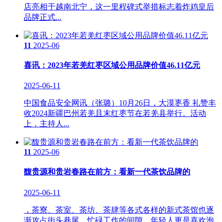
店亮相于越南北宁，这一里程碑式举措标志着炸鸡皇后
品牌正式...
11
2025-06
喜讯：2023年若羌红枣区域公用品牌价值46.11亿元
2025-06-11
中国食品安全网讯（张璐）10月26日，大漠栆香 礼赞丰
收2024新疆巴州若羌且末红枣节在若羌县举行。活动
上，主持人...
11
2025-06
馥贵源和贵岩春路在前方：看新一代茶饮品牌的
2025-06-11
，茶寮、茶室、茶坊、茶肆等各式各样的新式茶馆也逐
渐攻占街头巷尾。忙碌工作的间隙，年轻人更是喜欢泡