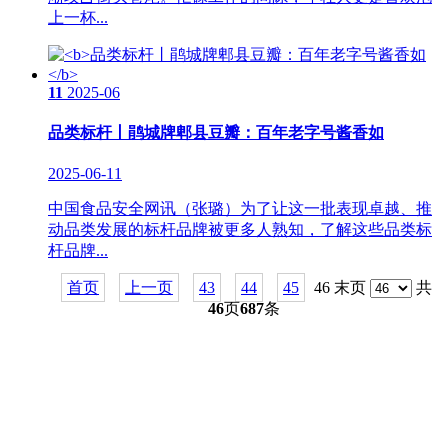
上一杯...
11
2025-06
品类标杆丨鹃城牌郫县豆瓣：百年老字号酱香如
2025-06-11
中国食品安全网讯（张璐）为了让这一批表现卓越、推
动品类发展的标杆品牌被更多人熟知，了解这些品类标
杆品牌...
首页
上一页
43
44
45
46 末页
共
46
页
687
条
关于我们
食品安全动态