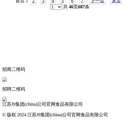
首页 1
2
3
4
5
6
7
下一页
末页
共
46
页
687
条
关于我们
食品安全动态
食品安全知识
联系我们
招商二维码
招聘二维码
江苏J9集团(china)公司官网食品有限公司
© 版权 2024 江苏J9集团(china)公司官网食品有限公司
网站地图