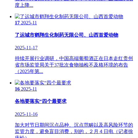
度上降...
17
2025-11
了运城市鹤翔生化制药无限公司、山西首爱动物
2025-11-17
持续开展行业调研，中国高端葡萄酒正在日本走红贵州
省市场监管局关于37批次食物抽检不及格环境的布告
（2025年第...
16
2025-11
各地要落实“四个最要求
2025-11-16
加大对节日期间沉点品种、沉点范畴以及高风险环节的
监管力度，避免盲目消费，别的，２月４日电（记者徐
庆松）...