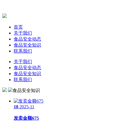
首页
关于我们
食品安全动态
食品安全知识
联系我们
关于我们
食品安全动态
食品安全知识
联系我们
食品安全知识
18
2025-11
发卖金额675