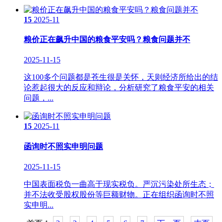
15
2025-11
粮价正在飙升中国的粮食平安吗？粮食问题并不
2025-11-15
这100多个问题都是苍生很是关怀，天则经济所给出的结
论惹起很大的反应和辩论，分析研究了粮食平安的相关
问题，...
15
2025-11
函询时不照实申明问题
2025-11-15
中国表面税负一曲高于现实税负。严沉污染处所生态；
并不法收受股权股份等巨额财物。正在组织函询时不照
实申明...