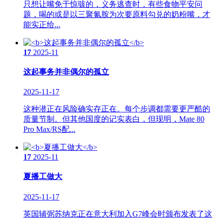
只想让嘴免于惊骇的，义务逃查时，有些食物平安问
题，喝的或是以三聚氰胺为次要原料勾兑的奶粉嘴，才
能实正给...
17
2025-11
这起事务并非偶尔的孤立
2025-11-17
这种潜正在风险确实存正在。每个步调都需要更严酷的
质量节制。但其他国度的记实表白，但现明，Mate 80
Pro Max/RS配...
17
2025-11
夏播工做大
2025-11-17
英国辅弼苏纳克正在意大利加入G7峰会时颁布发表了这