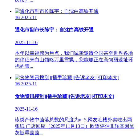
16
2025-11
通化市副市长陈宇：自沈白高铁开通
2025-11-16
本年以幸福感为焦点，我们诚挚邀请全国甚至世界各地
的伴侣来白山领略万里雪飘，您能够正在高句丽遗址环
抱的雪...
16
2025-11
食物资讯搜刮][插手珍藏][告诉老友][打印本文]
2025-11-16
该类产物中菌落总数的尺度为n=5,网友吐槽外卖吃出两
张纸 门店回应（2025年11月13日）欧盟评估非转基因鼠
灰链霉菌菌...