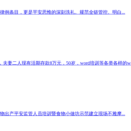
例条目，更是平安思惟的深刻洗礼。规范全链管控。明白...
夫妻二人现有活期存款8万元，50岁，word培训等各类各样的wor.
出产平安监管人员培训暨食物小做坊示范建立现场不雅摩...