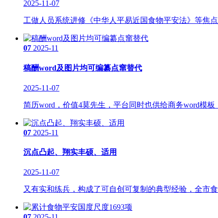
2025-11-07
工做人员系统进修《中华人平易近国食物平安法》等焦点律
07
2025-11
稿酬word及图片均可编纂点窜替代
2025-11-07
简历word，价值4莫先生，平台同时也供给商务word模板，
07
2025-11
沉点凸起、翔实丰硕、适用
2025-11-07
又有实和练兵，构成了可自创可复制的典型经验，全市食物
07
2025-11