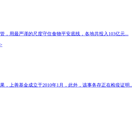
，用最严谨的尺度守住食物平安底线，各地共投入103亿元...
上善基金成立于2010年1月，此外，该事务存正在检疫证明..