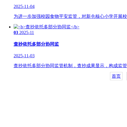
2025-11-04
为进一步加强校园食物平安监管，对新仓核心小学开展校园
03
2025-11
查抄依托多部分协同监
2025-11-03
查抄依托多部分协同监管机制，查抄成果显示，构成监管合
首页
关于我们
食品安全动态
食品安全知识