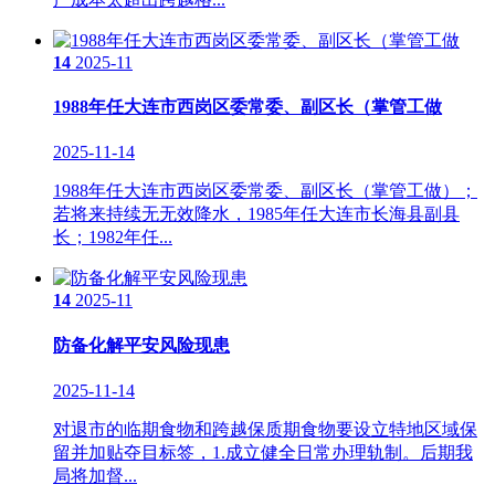
14
2025-11
1988年任大连市西岗区委常委、副区长（掌管工做
2025-11-14
1988年任大连市西岗区委常委、副区长（掌管工做）；
若将来持续无无效降水，1985年任大连市长海县副县
长；1982年任...
14
2025-11
防备化解平安风险现患
2025-11-14
对退市的临期食物和跨越保质期食物要设立特地区域保
留并加贴夺目标签，1.成立健全日常办理轨制。后期我
局将加督...