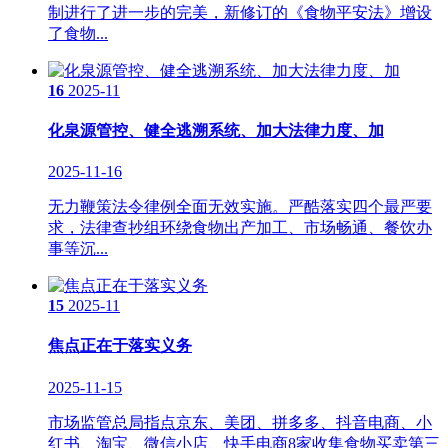
制进行了进一步的完美，新修订的《食物平安法》增设
了食物...
16
2025-11
化泉源管控、健全逃溯系统、加大法律力度、加
2025-11-16
无力鞭策法令律例全面无效实施。严酷落实四个最严要
求，法律查抄组环绕食物出产加工、市场畅通、餐饮办
事等沉...
15
2025-11
焦点正在于落实义务
2025-11-15
市场监管总局指点京东、美团、拼多多、抖音电商、小
红书、淘宝、微信小店、快手电商8家收集食物买卖第三