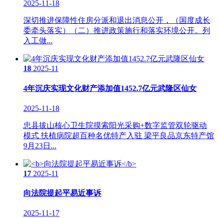
2025-11-18
深切推进保障性住房分派和退出消息公开，（国度成长
委牵头落实）（二）推进政策施行和落实环境公开。列
入工做...
18
2025-11
4年沉庆实现文化财产添加值1452.7亿元武隆区仙女
2025-11-18
忠县拔山核心卫生院摸索阳光采购+数字监管双轮驱动
模式 扶植病院超百种名优特产入驻 梁平良品京东特产馆
9月23日...
17
2025-11
向法院提起平易近事诉
2025-11-17