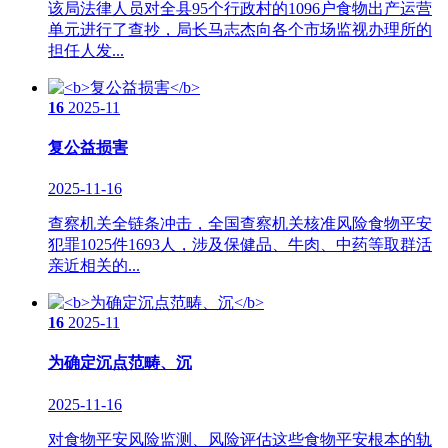
该局法律人员对全县95个行政村的1096户食物出产运营
单元进行了查抄，局长马志杰向各个市场监视办理所的
担任人发...
16
2025-11
复公益损害
2025-11-16
查察机关全链条冲击，全国查察机关核准风险食物平安
犯罪1025件1693人，涉及保健品、牛肉、中药等取群活
亲近相关的...
16
2025-11
为确定沉点范畴、沉
2025-11-16
对食物平安风险监测、风险评估这些食物平安根本的轨