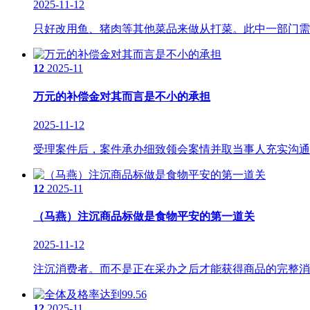
2025-11-12
只好改用鱼、猪肉等其他菜品来做从打菜。此中一部门需要
12
2025-11
万元的补偿金对其而言是不小的承担
2025-11-12
受理案件后，案件承办细致领会案情并取当事人充实沟通后
12
2025-11
（马燕）注沉商品标做是食物平安的第一道关
2025-11-12
注沉消费者。而不是正在采办之后才能获得商品的完整消息
12
2025-11