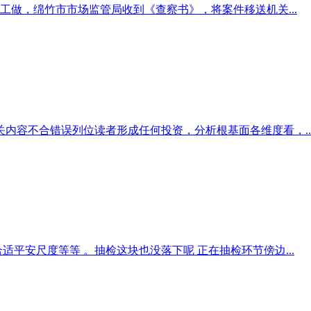
做，绵竹市市场监管局收到《查察书》，将案件移送机关...
关内容不合错误列位读者形成任何投资，分析根基面各维度看，..
平安尺度等等 。抽检这块也没落下呢 正在抽检环节傍边...