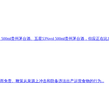
0ml贵州茅台酒、五星53%vol 500ml贵州茅台酒，但应正在比来
免责。鞭策从泉源上冲击和防备违法出产运营食物的行为...