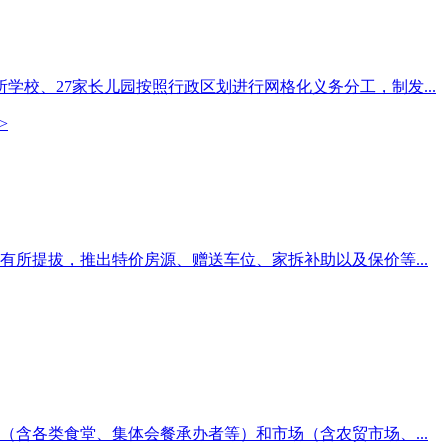
学校、27家长儿园按照行政区划进行网格化义务分工，制发...
所提拔，推出特价房源、赠送车位、家拆补助以及保价等...
含各类食堂、集体会餐承办者等）和市场（含农贸市场、...