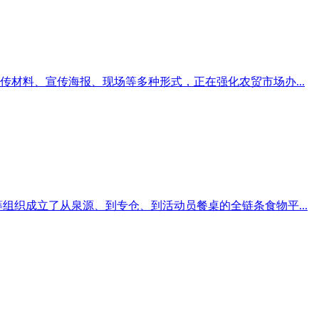
材料、宣传海报、现场等多种形式，正在强化农贸市场办...
组织成立了从泉源、到专仓、到活动员餐桌的全链条食物平...