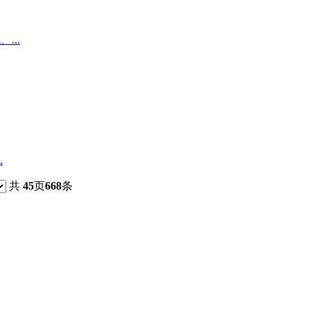
...
.
共
45
页
668
条