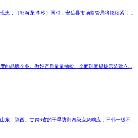
患，（邬海龙 李玲）同时，安岳县市场监管局将继续紧盯...
的品牌企业。做好产质量量抽检。全面巩固提拔示范建立...
东、陕西、甘肃6省的干旱防御四级应急响应，日韩一级不...