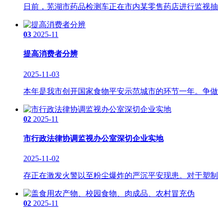
日前，芜湖市药品检测车正在市内某零售药店进行监视抽检
03
2025-11
提高消费者分辨
2025-11-03
本年是我市创开国家食物平安示范城市的环节一年。争做示
02
2025-11
市行政法律协调监视办公室深切企业实地
2025-11-02
存正在激发火警以至粉尘爆炸的严沉平安现患。对于塑制办
02
2025-11