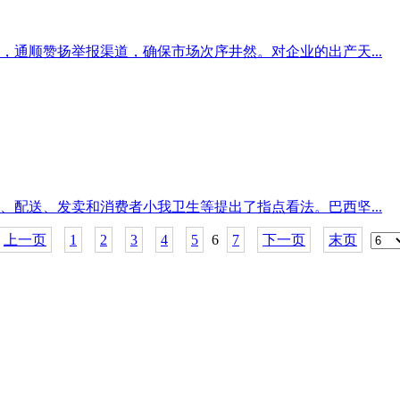
通顺赞扬举报渠道，确保市场次序井然。对企业的出产天...
配送、发卖和消费者小我卫生等提出了指点看法。巴西坚...
上一页
1
2
3
4
5
6
7
下一页
末页