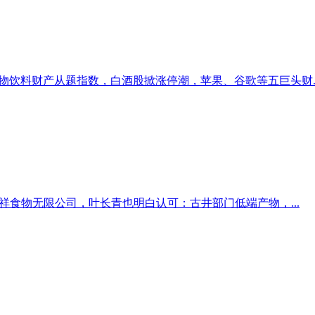
食物饮料财产从题指数，白酒股掀涨停潮，苹果、谷歌等五巨头财..
祥食物无限公司，叶长青也明白认可：古井部门低端产物，...