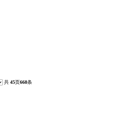
共
45
页
668
条